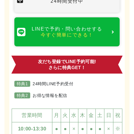
24時間受付中
LINEで予約・問い合わせする
今すぐ簡単にできる！
友だち登録でLINE予約可能!
さらに特典GET！
特典1
24時間LINE予約受付
特典2
お得な情報を配信
営業時間
月
火
水
木
金
土
日
祝
10:00-13:30
●
●
×
●
●
●
×
※