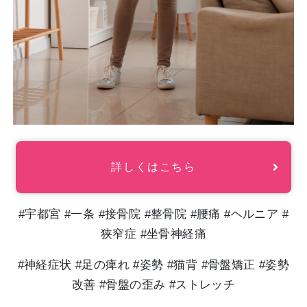
詳しくはこちら
#宇都宮 #一条 #接骨院 #整骨院 #腰痛 #ヘルニア #
狭窄症 #坐骨神経痛
#神経症状 #足の痺れ #姿勢 #猫背 #骨盤矯正 #姿勢
改善 #骨盤の歪み #ストレッチ