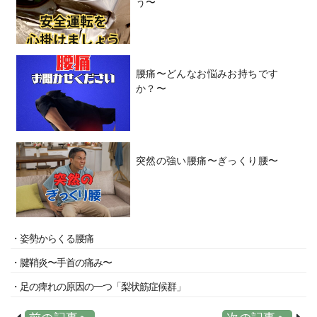
う〜
腰痛〜どんなお悩みお持ちです
か？〜
突然の強い腰痛〜ぎっくり腰〜
・姿勢からくる腰痛
・腱鞘炎〜手首の痛み〜
・足の痺れの原因の一つ「梨状筋症候群」