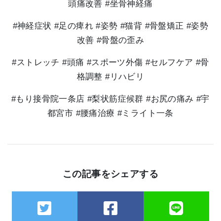
頭痛改善 #坐骨神経痛
#神経症状 #足の痺れ #姿勢 #猫背 #骨盤矯正 #姿勢
改善 #骨盤の歪み
#ストレッチ #頭痛 #スポーツ外傷 #セルフケア #骨
格調整 #リハビリ
#もり接骨院一条店 #梨状筋症候群 #お尻の痛み #宇
都宮市 #腰痛治療 #ミライト一条
この記事をシェアする