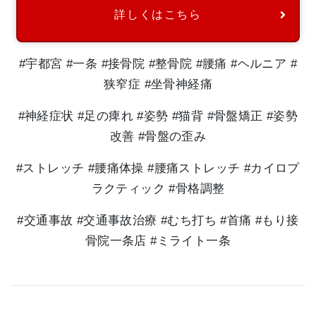
詳しくはこちら
#宇都宮 #一条 #接骨院 #整骨院 #腰痛 #ヘルニア #
狭窄症 #坐骨神経痛
#神経症状 #足の痺れ #姿勢 #猫背 #骨盤矯正 #姿勢
改善 #骨盤の歪み
#ストレッチ #腰痛体操 #腰痛ストレッチ #カイロプ
ラクティック #骨格調整
#交通事故 #交通事故治療 #むち打ち #首痛 #もり接
骨院一条店 #ミライト一条