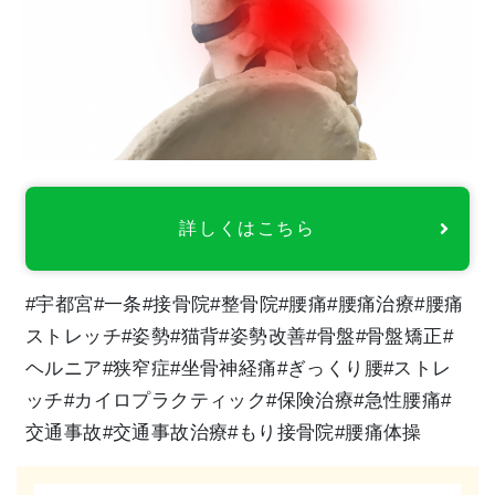
詳しくはこちら
#宇都宮#一条#接骨院#整骨院#腰痛#腰痛治療#腰痛
ストレッチ#姿勢#猫背#姿勢改善#骨盤#骨盤矯正#
ヘルニア#狭窄症#坐骨神経痛#ぎっくり腰#ストレ
ッチ#カイロプラクティック#保険治療#急性腰痛#
交通事故#交通事故治療#もり接骨院#腰痛体操