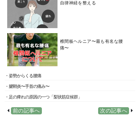
自律神経を整える
椎間板ヘルニア〜最も有名な腰
痛〜
・姿勢からくる腰痛
・腱鞘炎〜手首の痛み〜
・足の痺れの原因の一つ「梨状筋症候群」
前の記事へ
次の記事へ