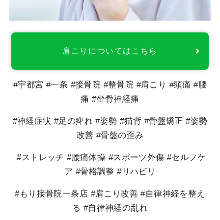
肩こりについてはこちら
#宇都宮
#一条
#接骨院
#整骨院
#肩こり
#頭痛
#腰
痛
#坐骨神経痛
#神経症状
#足の痺れ
#姿勢
#猫背
#骨盤矯正
#姿勢
改善
#骨盤の歪み
#ストレッチ
#腰痛体操
#スポーツ外傷
#セルフケ
ア
#骨格調整
#リハビリ
#もり接骨院一条店
#肩こり改善
#自律神経を整え
る
#自律神経の乱れ