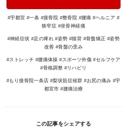
#宇都宮 #一条 #接骨院 #整骨院 #腰痛 #ヘルニア #
狭窄症 #坐骨神経痛
#神経症状 #足の痺れ #姿勢 #猫背 #骨盤矯正 #姿勢
改善 #骨盤の歪み
#ストレッチ #腰痛体操 #スポーツ外傷 #セルフケア
#骨格調整 #リハビリ
#もり接骨院一条店 #梨状筋症候群 #お尻の痛み #宇
都宮市 #腰痛治療
この記事をシェアする