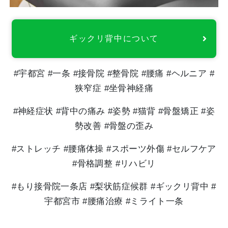
ギックリ背中について
#宇都宮 #一条 #接骨院 #整骨院 #腰痛 #ヘルニア #
狭窄症 #坐骨神経痛
#神経症状 #背中の痛み #姿勢 #猫背 #骨盤矯正 #姿
勢改善 #骨盤の歪み
#ストレッチ #腰痛体操 #スポーツ外傷 #セルフケア
#骨格調整 #リハビリ
#もり接骨院一条店 #梨状筋症候群 #ギックリ背中 #
宇都宮市 #腰痛治療 #ミライト一条