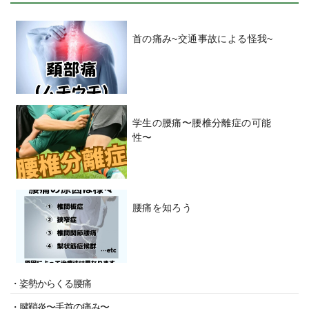
首の痛み~交通事故による怪我~
学生の腰痛〜腰椎分離症の可能
性〜
腰痛を知ろう
・姿勢からくる腰痛
・腱鞘炎〜手首の痛み〜