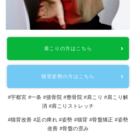
肩こりの方はこちら
猫背姿勢の方はこちら
#
宇都宮
#
一条
#
接骨院
#
整骨院
#肩こり #肩こり解
消 #肩こりストレッチ
#猫背改善
#
足の痺れ
#
姿勢
#
猫背
#
骨盤矯正
#
姿勢
改善
#
骨盤の歪み