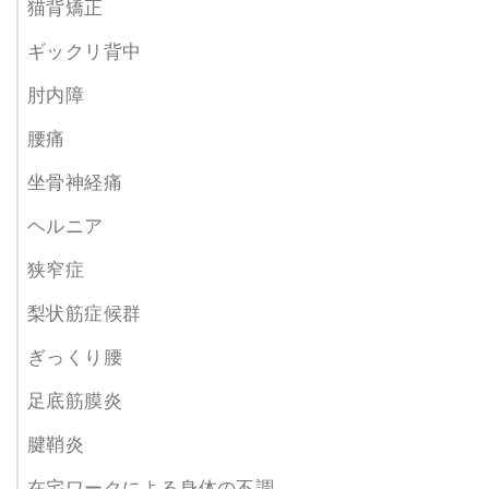
猫背矯正
ギックリ背中
肘内障
腰痛
坐骨神経痛
ヘルニア
狭窄症
梨状筋症候群
ぎっくり腰
足底筋膜炎
腱鞘炎
在宅ワークによる身体の不調