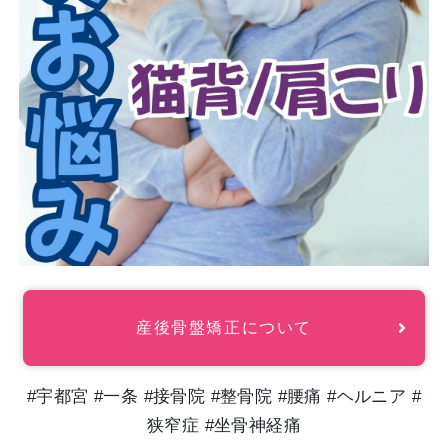
産後骨盤矯正について
#宇都宮 #一条 #接骨院 #整骨院 #腰痛 #ヘルニア #
狭窄症 #坐骨神経痛