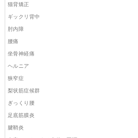
猫背矯正
ギックリ背中
肘内障
腰痛
坐骨神経痛
ヘルニア
狭窄症
梨状筋症候群
ぎっくり腰
足底筋膜炎
腱鞘炎