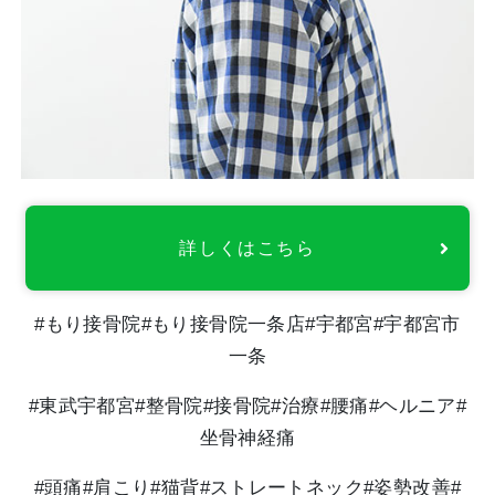
詳しくはこちら
#もり接骨院#もり接骨院一条店#宇都宮#宇都宮市
一条
#東武宇都宮#整骨院#接骨院#治療#腰痛#ヘルニア#
坐骨神経痛
#頭痛#肩こり#猫背#ストレートネック#姿勢改善#