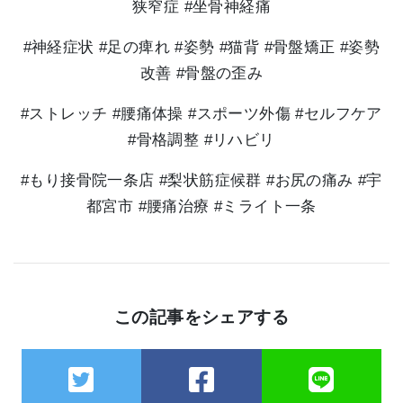
狭窄症 #坐骨神経痛
#神経症状 #足の痺れ #姿勢 #猫背 #骨盤矯正 #姿勢
改善 #骨盤の歪み
#ストレッチ #腰痛体操 #スポーツ外傷 #セルフケア
#骨格調整 #リハビリ
#もり接骨院一条店 #梨状筋症候群 #お尻の痛み #宇
都宮市 #腰痛治療 #ミライト一条
この記事をシェアする