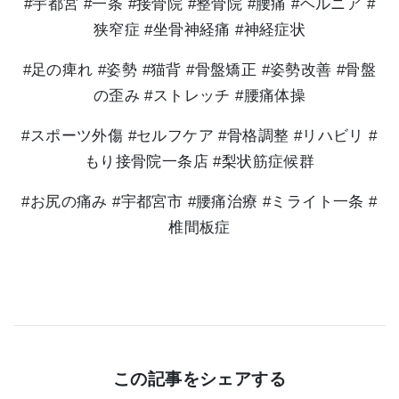
#宇都宮 #一条 #接骨院 #整骨院 #腰痛 #ヘルニア #
狭窄症 #坐骨神経痛 #神経症状
#足の痺れ #姿勢 #猫背 #骨盤矯正 #姿勢改善 #骨盤
の歪み #ストレッチ #腰痛体操
#スポーツ外傷 #セルフケア #骨格調整 #リハビリ #
もり接骨院一条店 #梨状筋症候群
#お尻の痛み #宇都宮市 #腰痛治療 #ミライト一条 #
椎間板症
この記事をシェアする