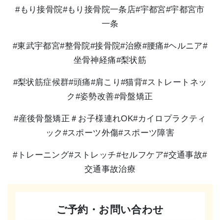
#もり接骨院#もり接骨院一条店#宇都宮#宇都宮市
一条
#東武宇都宮#整骨院#接骨院#治療#腰痛#ヘルニア#
坐骨神経痛#梨状筋
#梨状筋症候群#頭痛#肩こり#猫背#ストレートネッ
ク#姿勢改善#骨盤矯正
#産後骨盤矯正＃お子様連れOK#カイロプラクティ
ック#スポーツ外傷#スポーツ障害
#
トレーニング
#
ストレッチ
#
セルフケア
#
交通事故
#
交通事故治療
ご予約・お問い合わせ