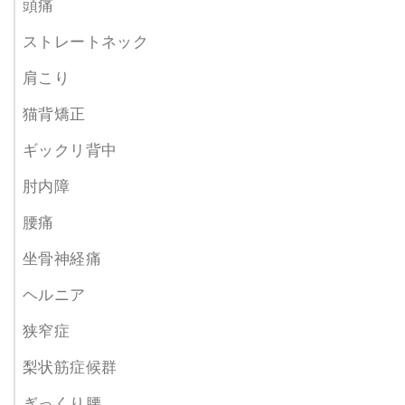
頭痛
ストレートネック
肩こり
猫背矯正
ギックリ背中
肘内障
腰痛
坐骨神経痛
ヘルニア
狭窄症
梨状筋症候群
ぎっくり腰