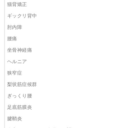
猫背矯正
ギックリ背中
肘内障
腰痛
坐骨神経痛
ヘルニア
狭窄症
梨状筋症候群
ぎっくり腰
足底筋膜炎
腱鞘炎