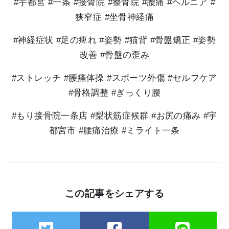
#宇都宮 #一条 #接骨院 #整骨院 #腰痛 #ヘルニア #
狭窄症 #坐骨神経痛
#神経症状 #足の痺れ #姿勢 #猫背 #骨盤矯正 #姿勢
改善 #骨盤の歪み
#ストレッチ #腰痛体操 #スポーツ外傷 #セルフケア
#骨格調整 #ぎっくり腰
#もり接骨院一条店 #梨状筋症候群 #お尻の痛み #宇
都宮市 #腰痛治療 #ミライト一条
この記事をシェアする