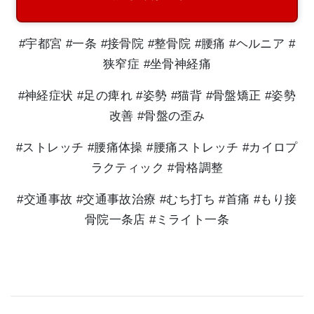
#宇都宮 #一条 #接骨院 #整骨院 #腰痛 #ヘルニア #
狭窄症 #坐骨神経痛
#神経症状 #足の痺れ #姿勢 #猫背 #骨盤矯正 #姿勢
改善 #骨盤の歪み
#ストレッチ #腰痛体操 #腰痛ストレッチ #カイロプ
ラクティック #骨格調整
#交通事故 #交通事故治療 #むち打ち #首痛 #もり接
骨院一条店 #ミライト一条