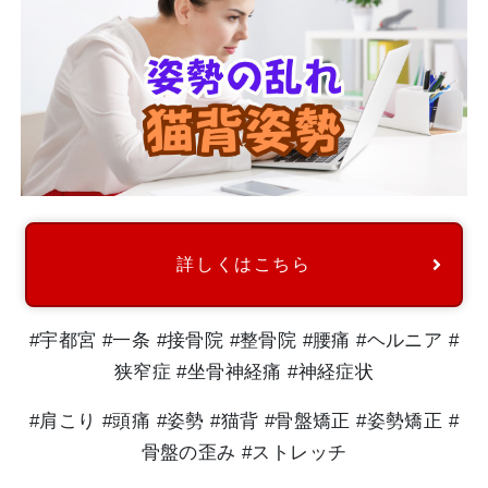
詳しくはこちら
#宇都宮 #一条 #接骨院 #整骨院 #腰痛 #ヘルニア #
狭窄症 #坐骨神経痛 #神経症状
#肩こり #頭痛 #姿勢 #猫背 #骨盤矯正 #姿勢矯正 #
骨盤の歪み #ストレッチ