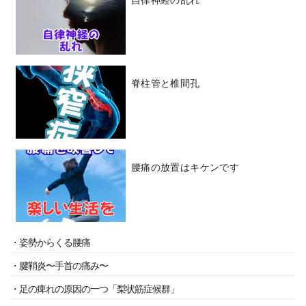
脊柱管と椎間孔
腰痛の放置はキケンです
・姿勢からくる腰痛
・腱鞘炎〜手首の痛み〜
・足の痺れの原因の一つ「梨状筋症候群」