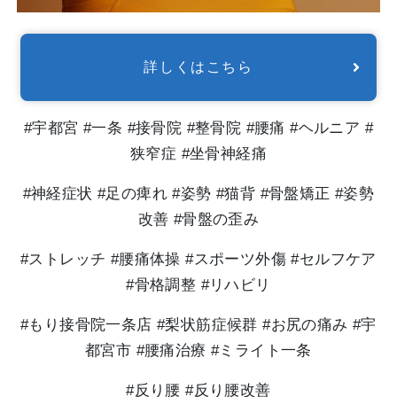
詳しくはこちら
#宇都宮 #一条 #接骨院 #整骨院 #腰痛 #ヘルニア #
狭窄症 #坐骨神経痛
#神経症状 #足の痺れ #姿勢 #猫背 #骨盤矯正 #姿勢
改善 #骨盤の歪み
#ストレッチ #腰痛体操 #スポーツ外傷 #セルフケア
#骨格調整 #リハビリ
#もり接骨院一条店 #梨状筋症候群 #お尻の痛み #宇
都宮市 #腰痛治療 #ミライト一条
#反り腰 #反り腰改善