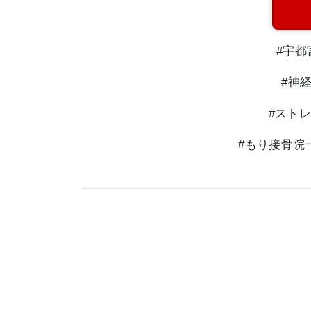
#宇都
#神経
#ストレ
#もり接骨院一