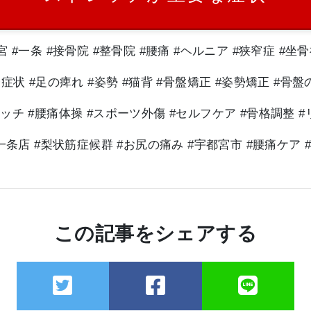
宮 #一条 #接骨院 #整骨院 #腰痛 #ヘルニア #狭窄症 #坐
症状 #足の痺れ #姿勢 #猫背 #骨盤矯正 #姿勢矯正 #骨
ッチ #腰痛体操 #スポーツ外傷 #セルフケア #骨格調整 
条店 #梨状筋症候群 #お尻の痛み #宇都宮市 #腰痛ケア
この記事をシェアする