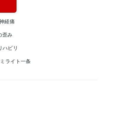
骨神経痛
盤の歪み
#リハビリ
 #ミライト一条