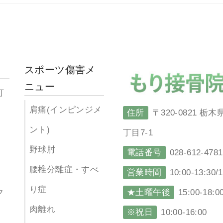
ー
スポーツ傷害メ
ニュー
打
肩痛(インピンジメ
住所
〒320-0821 
ント)
丁目7-1
野球肘
電話番号
028-612-4781
腰椎分離症・すべ
営業時間
10:00-13:30/
り症
★土曜午後
15:00-18:0
ク
肉離れ
※祝日
10:00-16:00